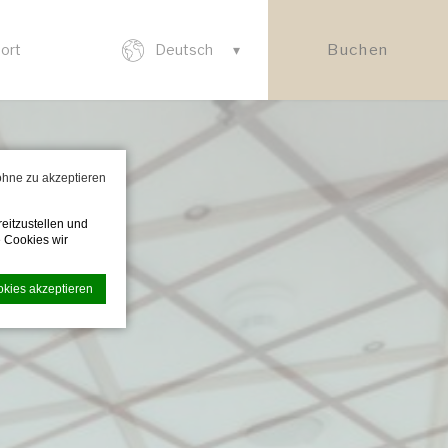
Buchen
ort
Deutsch
 ohne zu akzeptieren
eitzustellen und
 Cookies wir
okies akzeptieren
undlichkeit zu
en.