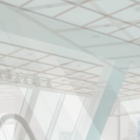
derlich
kies ermöglichen das ordnungsgemäße Funktionieren der Website, indem sie g
 die Anmeldung im privaten Bereich oder die Navigation auf der Website ermöglic
ookies dieser Art vorhanden.
nstellungen
ies ermöglichen es, die Präferenzen des Benutzers für den nächsten Besuch zu sp
ispiel die Benutzersprache speichern.
ame
Anbieter
Zweck
nsentID
D-edge Cookie
Remember user's consent on Cookies and
Consent
consent Identifier.
nsentDeleteKey
D-edge Cookie
Remember user's consent on Cookies and
Consent
consent Identifier.
esp
D-edge Cookie
Remember user's consent on Cookies and
Consent
consent Identifier.
onsent
D-edge Cookie
Remember user's consent on Cookies and
Consent
consent Identifier.