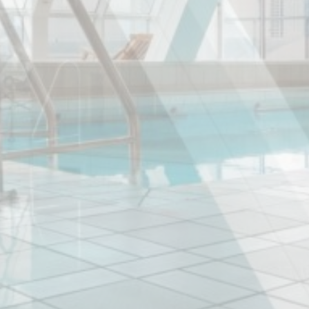
w_consent
D-edge Cookie
Remember user's consent on Cookies and
Consent
consent Identifier.
stik
 Art werden verwendet, um Informationen über den Navigationspfad des Benutzers
ie Statistiken in einer aggregierten Weise zu analysieren, um die Website zu verbe
ookies dieser Art vorhanden.
eting und Werbung
es werden hauptsächlich von Dritten verwendet, um ein Benutzerprofil zu erstelle
seine Gewohnheiten im gesamten Web für Marketingzwecke zu verfolgen.
enutzerdaten
hre Einwilligung zur Übermittlung von Nutzerdaten im Zusammenhang mit Werbung 
nalisierte Werbung