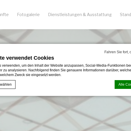
nfte
Fotogalerie
Dienstleistungen & Ausstattung
Stand
Fahren Sie fort,
te verwendet Cookies
 verwenden, um den Inhalt der Website anzupassen, Social-Media-Funktionen ber
r zu analysieren. Nachfolgend finden Sie genauere Informationen darüber, welche
welchem Zweck sie eingesetzt werden.
 wählen
Alle Co
 von
d-edge Macaron CMP
. Letzte Aktualisierung: 2023-12-28.
Cookies?
eine Textinformationen, die von der Website verwendet werden, um die Benutzerfre
eptieren Sie alle Cookies oder wählen Sie die Kategorien, die Sie zulassen möcht
ie