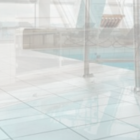
fb_cookie_la
Stati
Cookies dieser
mit dem Ziel, d
Es sind keine C
Mark
Marketing-Cooki
Verhalten und 
Werb
Erteilen Sie I
Perso