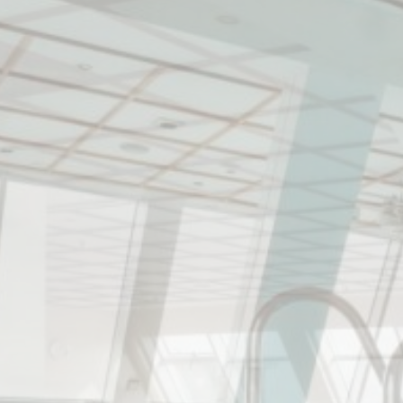
Erfor
Notwendige Coo
Funktionen wie
Es sind keine C
Vorei
Präferenz-Cook
könnten zum Be
N
_deCookiesCo
_deCookiesCo
_deCountryR
_deCookiesC