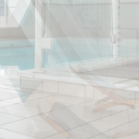
Session
 zu sammeln,
ssern
n, um sein
an Google.