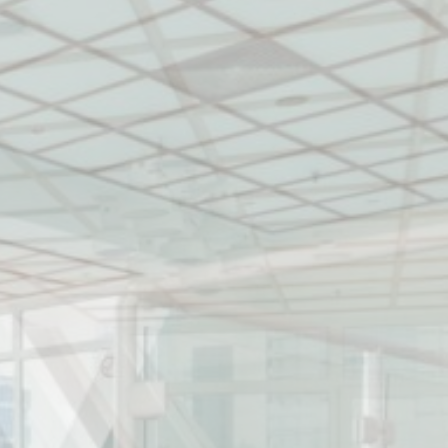
rundlegende
hen
eichern. Sie
Dauer
Session
Session
Session
Session