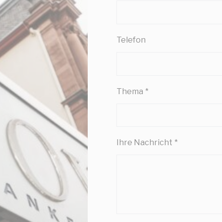
Consent
consent Identifier.
stik
Telefon
 Art werden verwendet, um Informationen über den Navigationspfad des Benutzers
ie Statistiken in einer aggregierten Weise zu analysieren, um die Website zu verbe
ookies dieser Art vorhanden.
Thema
*
eting und Werbung
es werden hauptsächlich von Dritten verwendet, um ein Benutzerprofil zu erstelle
seine Gewohnheiten im gesamten Web für Marketingzwecke zu verfolgen.
Ihre Nachricht
*
enutzerdaten
hre Einwilligung zur Übermittlung von Nutzerdaten im Zusammenhang mit Werbung 
nalisierte Werbung
tten Ihre Einwilligung für personalisierte Werbung