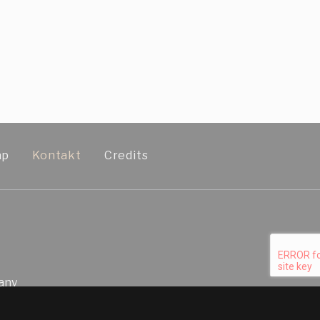
ap
Kontakt
Credits
any
e