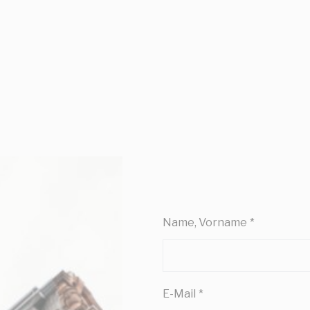
derlich
kies ermöglichen das ordnungsgemäße Funktionieren der Website, indem sie g
 die Anmeldung im privaten Bereich oder die Navigation auf der Website ermöglic
ookies dieser Art vorhanden.
nstellungen
ies ermöglichen es, die Präferenzen des Benutzers für den nächsten Besuch zu sp
ispiel die Benutzersprache speichern.
ame
Anbieter
Zweck
nsentID
D-edge Cookie
Remember user's consent on Cookies and
Consent
consent Identifier.
nsentDeleteKey
D-edge Cookie
Remember user's consent on Cookies and
Consent
consent Identifier.
Name, Vorname
*
esp
D-edge Cookie
Remember user's consent on Cookies and
Consent
consent Identifier.
onsent
D-edge Cookie
Remember user's consent on Cookies and
Consent
consent Identifier.
E-Mail
*
w_consent
D-edge Cookie
Remember user's consent on Cookies and