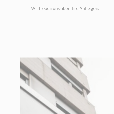
Erfor
Wir freuen uns über Ihre Anfragen.
Notwendige Coo
Funktionen wie
Es sind keine C
Vorei
Präferenz-Cook
könnten zum Be
N
_deCookiesCo
_deCookiesCo
_deCountryR
_deCookiesC
fb_cookie_la