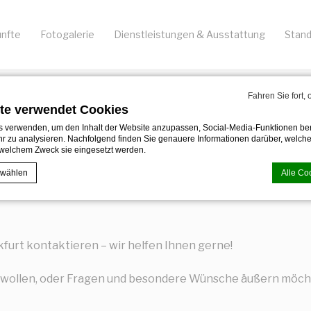
nfte
Fotogalerie
Dienstleistungen & Ausstattung
Stand
Fahren Sie fort,
te verwendet Cookies
 verwenden, um den Inhalt der Website anzupassen, Social-Media-Funktionen ber
r zu analysieren. Nachfolgend finden Sie genauere Informationen darüber, welche
Kontakt
welchem Zweck sie eingesetzt werden.
 wählen
Alle Co
IM HERZEN FRANKFURTS
 von
d-edge Macaron CMP
. Letzte Aktualisierung: 2023-12-28.
Cookies?
furt kontaktieren – wir helfen Ihnen gerne!
eine Textinformationen, die von der Website verwendet werden, um die Benutzerfre
eptieren Sie alle Cookies oder wählen Sie die Kategorien, die Sie zulassen möcht
 wollen, oder Fragen und besondere Wünsche äußern möchte
ie