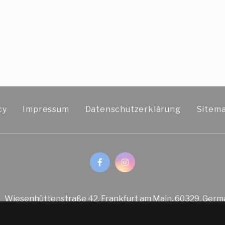
cy
Impressum
Datenschutzerklärung
Sitem
Wiesenhüttenstraße 42, Frankfurt am Main, 60329, Germ
Telefon
49-69-273-960
E-Mail
info@savoyhotel.d