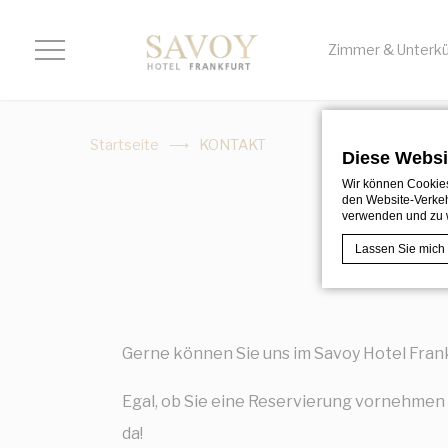
Zimmer & Unterkü
Startseite
KONTAKT
Diese Websi
Wir können Cookies
den Website-Verkeh
verwenden und zu 
Lassen Sie mich
Cookie-Erklärung
Was sind 
Gerne können Sie uns im Savoy Hotel Frank
Cookies sind kl
verbessern. Akz
Egal, ob Sie eine Reservierung vornehmen
Cookie-Richtlin
da!