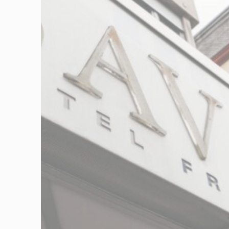
Stati
Cookies dieser
mit dem Ziel, d
Es sind keine C
Mark
Marketing-Cooki
Verhalten und 
Werb
Erteilen Sie I
Perso
Erteilen Sie Dri