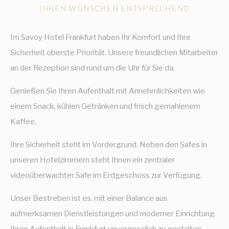
Cookies dieser Art werden verwendet, um Informationen
IHREN WÜNSCHEN ENTSPRECHEND
über den Navigationspfad des Benutzers zu sammeln, mit
dem Ziel, die Statistiken in einer aggregierten Weise zu
analysieren, um die Website zu verbessern
Im Savoy Hotel Frankfurt haben Ihr Komfort und Ihre
Es sind keine Cookies dieser Art vorhanden.
Sicherheit oberste Priorität. Unsere freundlichen Mitarbeiter
an der Rezeption sind rund um die Uhr für Sie da.
Marketing und Werbung
Marketing-Cookies werden hauptsächlich von Dritten
Genießen Sie Ihren Aufenthalt mit Annehmlichkeiten wie
verwendet, um ein Benutzerprofil zu erstellen, um sein
Verhalten und seine Gewohnheiten im gesamten Web für
einem Snack, kühlen Getränken und frisch gemahlenem
Marketingzwecke zu verfolgen.
Kaffee.
Werbenutzerdaten
Ihre Sicherheit steht im Vordergrund. Neben den Safes in
Erteilen Sie Ihre Einwilligung zur Übermittlung von
unseren Hotelzimmern steht Ihnen ein zentraler
Nutzerdaten im Zusammenhang mit Werbung an Google.
videoüberwachter Safe im Erdgeschoss zur Verfügung.
Personalisierte Werbung
Unser Bestreben ist es, mit einer Balance aus
Erteilen Sie Dritten Ihre Einwilligung für personalisierte
aufmerksamen Dienstleistungen und moderner Einrichtung
Werbung
Ihren Aufenthalt in Frankfurt unvergesslich zu gestalten.