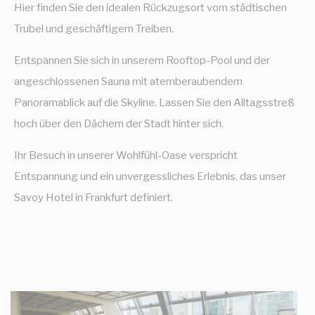
Hier finden Sie den idealen Rückzugsort vom städtischen
über den Navigationspfad des Benutzers zu sammeln, mit
dem Ziel, die Statistiken in einer aggregierten Weise zu
Trubel und geschäftigem Treiben.
analysieren, um die Website zu verbessern
Es sind keine Cookies dieser Art vorhanden.
Entspannen Sie sich in unserem Rooftop-Pool und der
angeschlossenen Sauna mit atemberaubendem
Marketing und Werbung
Panoramablick auf die Skyline. Lassen Sie den Alltagsstreß
Marketing-Cookies werden hauptsächlich von Dritten
verwendet, um ein Benutzerprofil zu erstellen, um sein
hoch über den Dächern der Stadt hinter sich.
Verhalten und seine Gewohnheiten im gesamten Web für
Marketingzwecke zu verfolgen.
Ihr Besuch in unserer Wohlfühl-Oase verspricht
Entspannung und ein unvergessliches Erlebnis, das unser
Werbenutzerdaten
Savoy Hotel in Frankfurt definiert.
Erteilen Sie Ihre Einwilligung zur Übermittlung von
Nutzerdaten im Zusammenhang mit Werbung an Google.
Personalisierte Werbung
Erteilen Sie Dritten Ihre Einwilligung für personalisierte
Werbung